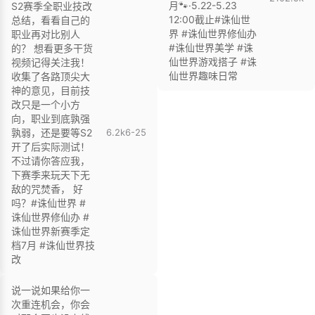
月🐾·5.22-5.23
S2赛季全职业技改
12:00截止#诛仙世
总结，看看自己的
界 #诛仙世界修仙办
职业再对比别人
#诛仙世界美学 #诛
的？ 想看更多干货
仙世界游戏搭子 #诛
视频记得关注我！
仙世界趣味日常
收集了各路顶尖大
神的意见，目前技
改只是一个小方
向，职业到底孰强
孰弱，还是要等S2
6.2k
6-25
开了后实际测试！
不过请你答应我，
下赛季来玩天下无
敌的咒焚香， 好
吗？#诛仙世界 #
诛仙世界修仙办 #
诛仙世界新赛季定
档7月 #诛仙世界技
改
说一说如果给你一
次重连机会，你会