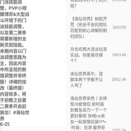
门派技能调
呢？
整，PVP小规
模博弈&大型战
【诛仙世界】树蛇开
斗环境下的门
荒（完全不会的团队
派技能调整，
300
705
匹配到耐心讲解机制
以及第二赛季
的团队）
将要新增的全
新灵契技能。
月合欢两大流派化圣
本期内容以门
实战，你更喜欢哪
285
1.6k
派调整思路为
个？
主，因此内容
中所呈现的数
诛仙世界真牛，连
值调整并非终
脚本两个字都不让
285
2.4k
版！详细的技
人骂了
改（最终版）
内容较多，将
诛仙世界染色丨全体
于前瞻之后第
型/8套情侣 新时装
二赛季开启前
别着急染万一下一个
放出！#诛仙世
更好看呢 快喊cp亲
界
友一起穿情侣装!!!🐾
6-25
·时装：沧溟·藤罗卧
210
2.5k