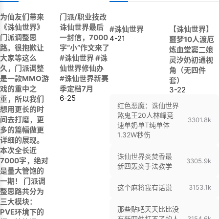
为仙友们带来
门派/职业技改
《诛仙世界》
诛仙世界最后
#诛仙世界
【诛仙世界】
门派调整思
一封信，7000
4-21
噩梦10人渡厄
路。很抱歉让
字“小”作文来了
炼血堂窦二娘
大家等这么
#诛仙世界 #诛
灵汐奶初通视
久，门派调整
仙世界修仙办
角（无四件
是一款MMO游
#诛仙世界新赛
套）
戏的重中之
季定档7月
3-22
6-25
重，所以我们
红色恶魔：诛仙世界
想用更长的时
煞鬼王20人林峰竞
间去打磨，更
330
1.8k
速单奶单T纯单体
多的篇幅做更
1.32W秒伤
详细的展现。
本次全长近
诛仙世界炎焚香最
7000字，绝对
330
5.9k
新四轰炎手法教学
是量大管饱的
一期！ 门派调
这个麻将我有话说
315
3.1k
整思路共分为
三大模块：
那些贴吧天天比比没
PVE环境下的
有新四件打不了的人
315
4.6k