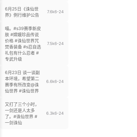
6月25日《诛仙世
7.6k
6-24
界》例行维护公告
喵。#s39赛季新皮
肤 #嫦娥珍品传说
价格 #诛仙世界咒
7.5k
6-24
焚香装备 #s忍自选
礼包有什么忍者 #
专武升级
6月23日 谈一谈副
本环境，希望第二
6.6k
6-24
赛季有所改变@诛
仙世界 #诛仙世界
又打了三个小时，
一剑还是人太多
6.3k
6-24
了。#诛仙世界 #
一剑诛仙