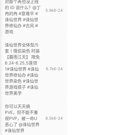
对那个再也没上线
的 ID 说什么？@丁
5.9k
6-24
冉的冉 #意难平 #
诛仙世界 #诛仙世
界修仙办 #古风 #
游戏
诛仙世界全体型/5
套丨情侣染色 时装
【暮雨江天】 限免
6.24-6.25,5莲领
1#诛仙世界 #诛仙
6.7k
6-24
世界修仙办 #诛仙
世界染色 #诛仙世
界游戏搭子 #诛仙
世界美学
你可以天天搞
PVE，但不能不重
视PVP，被一命U
6.5k
6-24
恶心了 @诛仙世界
#诛仙世界